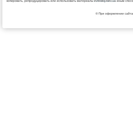
копировать, репродуцировать или использовать материалы
evreiskiy.kiev.ua
иным спосо
© При оформлении сайта 