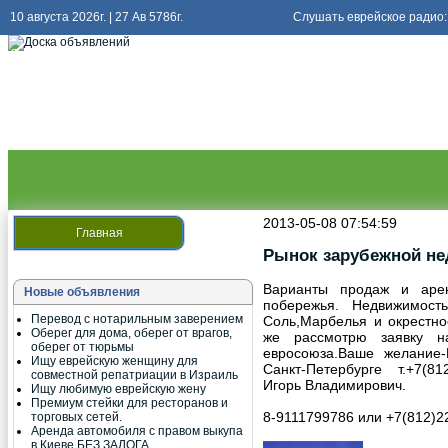
10 августа 2026г. | 27 Ав 5786г.
Слушать еврейское радио:
Слушать
радио киев еврейский
2013-05-08 07:54:59
Главная
Рынок зарубежной не
Варианты продаж и аре
Новые объявления
побережья. Недвижимос
Перевод с нотарильным заверением
Соль,Марбелья и окрестно
Оберег для дома, оберег от врагов,
же рассмотрю заявку н
оберег от тюрьмы
евросоюза.Ваше желание
Ищу еврейскую женщину для
Санкт-Петербурге т.+7(8
совместной репатриации в Израиль
Игорь Владимирович.
Ищу любимую еврейскую жену
Премиум стейки для ресторанов и
8-9111799786 или +7(812)2
торговых сетей.
Аренда автомобиля с правом выкупа
в Киеве БЕЗ ЗАЛОГА