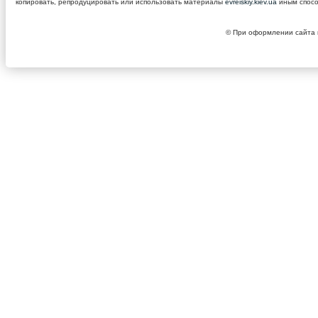
копировать, репродуцировать или использовать материалы
evreiskiy.kiev.ua
иным спосо
© При оформлении сайта и