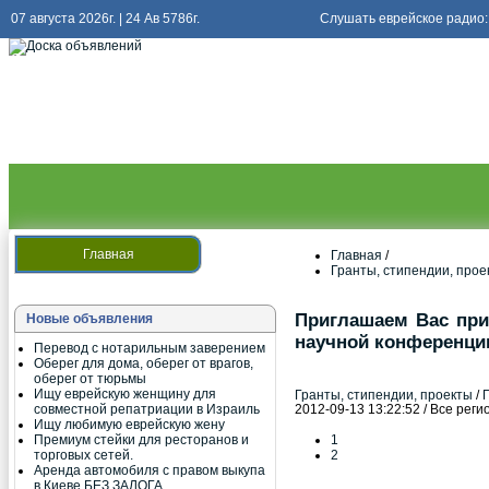
07 августа 2026г. | 24 Ав 5786г.
Слушать еврейское радио:
Слушать
радио киев еврейский
Главная
Главная
/
Гранты, стипендии, прое
Приглашаем Вас при
Новые объявления
научной конференци
Перевод с нотарильным заверением
Оберег для дома, оберег от врагов,
оберег от тюрьмы
Ищу еврейскую женщину для
Гранты, стипендии, проекты
/
2012-09-13 13:22:52 / Все рег
совместной репатриации в Израиль
Ищу любимую еврейскую жену
Премиум стейки для ресторанов и
1
торговых сетей.
2
Аренда автомобиля с правом выкупа
в Киеве БЕЗ ЗАЛОГА