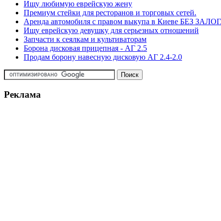
Ищу любимую еврейскую жену
Премиум стейки для ресторанов и торговых сетей.
Аренда автомобиля с правом выкупа в Киеве БЕЗ ЗАЛО
Ищу еврейскую девушку для серьезных отношений
Запчасти к сеялкам и культиваторам
Борона дисковая прицепная - АГ 2.5
Продам борону навесную дисковую АГ 2.4-2.0
Реклама