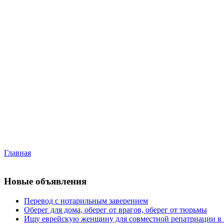
Главная
Новые объявления
Перевод с нотарильным заверением
Оберег для дома, оберег от врагов, оберег от тюрьмы
Ищу еврейскую женщину для совместной репатриации в