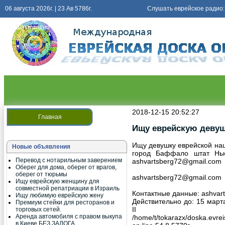
06 августа 2026г. | 23 Ав 5786г.
Слушать еврейское радио:
Слушать
радио киев еврейский
2018-12-15 20:52:27
Главная
Ищу еврейскую девуш
Ищу девушку еврейской нац
Новые объявления
город Баффало штат Нью
Перевод с нотарильным заверением
ashvartsberg72@gmail.com
Оберег для дома, оберег от врагов,
оберег от тюрьмы
ashvartsberg72@gmail.com
Ищу еврейскую женщину для
совместной репатриации в Израиль
Контактные данные:
ashvar
Ищу любимую еврейскую жену
Действительно до: 15 марта 
Премиум стейки для ресторанов и
I
торговых сетей.
Аренда автомобиля с правом выкупа
/home/t/tokarazx/doska.evreis
в Киеве БЕЗ ЗАЛОГА