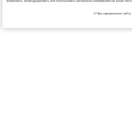
копировать, репродуцировать или использовать материалы
evreiskiy.kiev.ua
иным спосо
© При оформлении сайта и