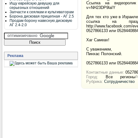
Ссылка на видеоролик о
Ищу еврейскую девушку для
v=NH23DP9laIY
серьезных отношений
Запчасти к сеялкам и культиваторам
Борона дисковая прицепная - АГ 2.5
Для тех кто уже в Израиле
Продам борону навесную дисковую
ссылка на празд
АГ 2.4-2.0
http://www.facebook.com/e
0527866133 или 052844088
Хаг Самеах!
С уважением,
Пинхас Полонский.
Реклама
0527866133 или 052844088
Контактные данные:
052786
Город:
Все регионы
Д
Рубрика:
Сотрудничество