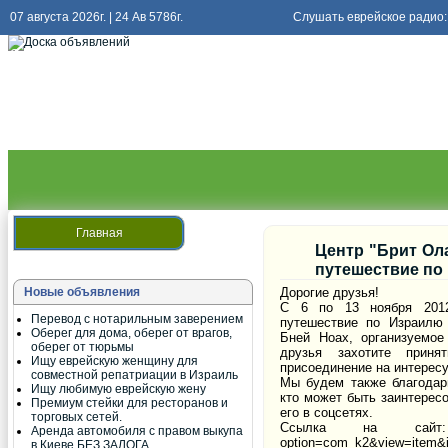
07 августа 2026г. | 24 Ав 5786г.
Слушать еврейское радио:
Слушать
радио киев еврейский
Главная
Центр "Брит Ол
путешествие по
Новые объявления
Дорогие друзья!
С 6 по 13 ноября 2012
Перевод с нотарильным заверением
путешествие по Израилю
Оберег для дома, оберег от врагов,
Бней Ноах, организуемо
оберег от тюрьмы
друзья захотите прин
Ищу еврейскую женщину для
присоединение на интерес
совместной репатриации в Израиль
Мы будем также благодар
Ищу любимую еврейскую жену
кто может быть заинтересо
Премиум стейки для ресторанов и
его в соцсетях.
торговых сетей.
Ссылка на сайт: http:
Аренда автомобиля с правом выкупа
option=com_k2&view=item&i
в Киеве БЕЗ ЗАЛОГА