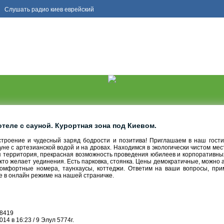
Слушать
радио киев еврейский
теле с сауной. Курортная зона под Киевом.
троение и чудесный заряд бодрости и позитива! Приглашаем в наш гостин
уне с артезианской водой и на дровах. Находимся в экологически чистом мес
ая территория, прекрасная возможность проведения юбилеев и корпоративны
 кто желает уединения. Есть парковка, стоянка. Цены демократичные, можно
комфортные номера, таунхаусы, коттеджи. Ответим на ваши вопросы, при
е в онлайн режиме на нашей страничке.
8419
14 в 16:23 / 9 Элул 5774г.