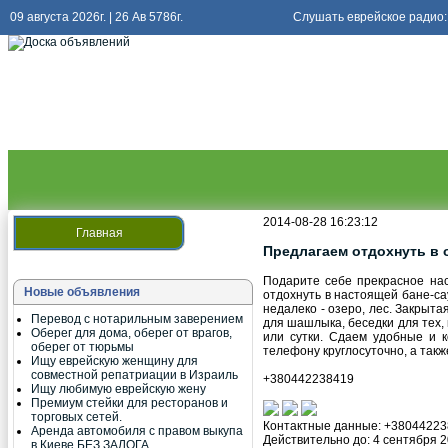
09 августа 2026г. | 26 Ав 5786г.
Слушать еврейское радио:
2014-08-28 16:23:12
Главная
Предлагаем отдохнуть в о
Подарите себе прекрасное нас
Новые объявления
отдохнуть в настоящей бане-са
недалеко - озеро, лес. Закрыт
Перевод с нотарильным заверением
для шашлыка, беседки для тех,
Оберег для дома, оберег от врагов,
или сутки. Сдаем удобные и 
оберег от тюрьмы
телефону круглосуточно, а такж
Ищу еврейскую женщину для
совместной репатриации в Израиль
+380442238419
Ищу любимую еврейскую жену
Премиум стейки для ресторанов и
торговых сетей.
Контактные данные:
+38044223
Аренда автомобиля с правом выкупа
Действительно до: 4 сентября 20
в Киеве БЕЗ ЗАЛОГА