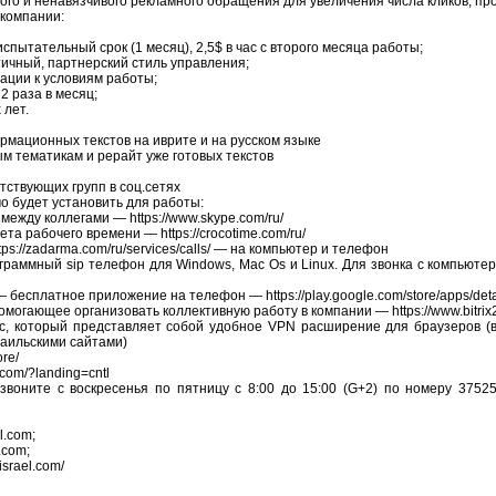
ого и ненавязчивого рекламного обращения для увеличения числа кликов, пр
компании:
испытательный срок (1 месяц), 2,5$ в час с второго месяца работы;
тичный, партнерский стиль управления;
ации к условиям работы;
2 раза в месяц;
 лет.
мационных текстов на иврите и на русском языке
м тематикам и рерайт уже готовых текстов
тствующих групп в соц.сетях
 будет установить для работы:
между коллегами — https://www.skype.com/ru/
та рабочего времени — https://crocotime.com/ru/
ps://zadarma.com/ru/services/calls/ — на компьютер и телефон
ограммный sip телефон для Windows, Mac Os и Linux. Для звонка с компьютер
 — бесплатное приложение на телефон — https://play.google.com/store/apps/deta
могающее организовать коллективную работу в компании — https://www.bitrix2
с, который представляет собой удобное VPN расширение для браузеров (в
раильскими сайтами)
re/
.com/?landing=cntl
звоните с воскресенья по пятницу с 8:00 до 15:00 (G+2) по номеру 37525
l.com;
.com;
israel.com/