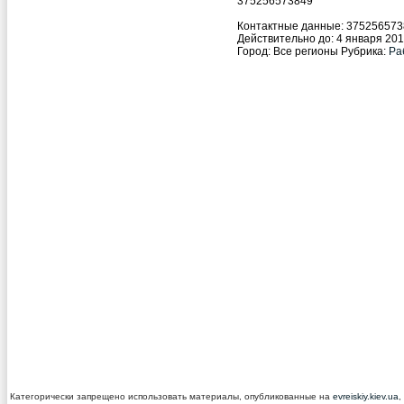
375256573849
Контактные данные:
375256573
Действительно до: 4 января 2018
Город:
Все регионы
Рубрика:
Ра
Категорически запрещено использовать материалы, опубликованные на
evreiskiy.kiev.ua
,