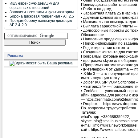
• Опыт в создавании естественн
Ищу еврейскую девушку для
Преимущества работы в нашей 
серьезных отношений
• Работа на дому;
Запчасти к сеялкам и культиваторам
• Заработная плата 2$ в час на 
Борона дисковая прицепная - АГ 2.5
• Дружный коллектив и демокра
Продам борону навесную дисковую
• Максимальная помощь в адапт
АГ 2.4-2.0
• Выплата заработной платы — 
• Долгосрочные проекты до трех
Обязанности:
• Написание продающих и инфор
• Поиск информации по заданны
• Редактирование контента
• Создание контента для соотве
Реклама
Программы, которые необходимо
• программа skype для общения 
• Программа автоматического уче
• IP-телефония от Zadarma — htt
• X-lite 3 — это популярный пр
иметь: звуковую карту
• Zoiper IAX SIP VOIP Softphone
• «Битрикс24» — приложение, по
• ZenMate — уникальный серви
айпи адресом, для работы с из
— https://zenmate.com/p2/learnmo
• Dropbox — https://www.dropbox
По вопросам трудоустройства 
Татьяна;
what’s app: +380689359422;
skype: info@smallbusinessinisrae
e-mail: info@ukraineworkforisrael
сайт: https://www.smallbusinessin