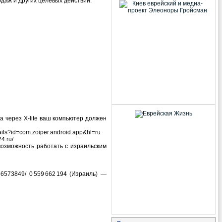
одаж и других целевых действий.
а через X-lite ваш компьютер должен
ils?id=com.zoiper.android.app&hl=ru
4.ru/
озможность работать с израильским
6573849/ 0 559 662 194 (Израиль) —