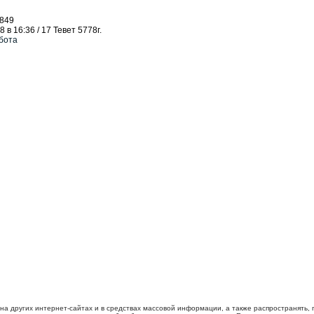
849
 в 16:36 / 17 Тевет 5778г.
бота
 на других интернет-сайтах и в средствах массовой информации, а также распространять,