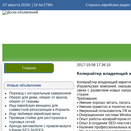
07 августа 2026г. | 24 Ав 5786г.
Слушать еврейское радио:
2017-10-06 17:36:10
Главная
Копирайтер владеющий 
Копирайтер владеющий иврито
Новые объявления
Израильская компания, оказыва
связи с развитием новых напра
Перевод с нотарильным заверением
стране.
Оберег для дома, оберег от врагов,
Требования:
оберег от тюрьмы
• Умение хорошо читать, писать
Ищу еврейскую женщину для
• Умение грамотно и понятно из
совместной репатриации в Израиль
• Уверенный пользователь ПК и
Ищу любимую еврейскую жену
• Операционная система Windo
Премиум стейки для ресторанов и
• Опыт работы копирайтером от 
торговых сетей.
• Опыт в создании SEO-текстов 
Аренда автомобиля с правом выкупа
• Наличие профессиональных ка
в Киеве БЕЗ ЗАЛОГА