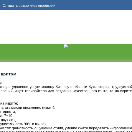
Слушать
радио киев еврейский
ивритом
м
ющая удаленно услуги малому бизнесу в области бухгалтерии, трудоустройс
влений, ищет копирайтера для создания качественного контента на иврите 
 на иврите;
лагать мысли письменно (иврит);
нтернета;
ws 7−10;
двух лет;
(уникальность 90% и выше);
честв: грамотность, ощущение стиля, умение сжато передавать информацию,